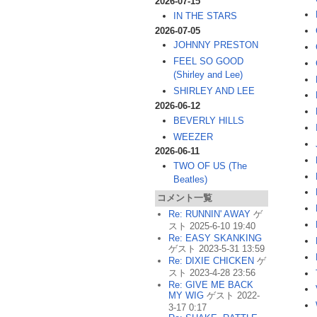
2026-07-15
IN THE STARS
2026-07-05
JOHNNY PRESTON
FEEL SO GOOD
(Shirley and Lee)
SHIRLEY AND LEE
2026-06-12
BEVERLY HILLS
WEEZER
2026-06-11
TWO OF US (The
Beatles)
コメント一覧
Re: RUNNIN' AWAY
ゲ
スト 2025-6-10 19:40
Re: EASY SKANKING
ゲスト 2023-5-31 13:59
Re: DIXIE CHICKEN
ゲ
スト 2023-4-28 23:56
Re: GIVE ME BACK
MY WIG
ゲスト 2022-
3-17 0:17