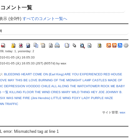
コメント一覧
表示 (全0件)
すべてのコメント一覧へ
t
09, today: 1, yesterday: 2
0-01-05 (火) 16:05:33
-01-05 (火) 16:05:33 (JST) (6057d) by wax
ジ:
BLEEDING HEART
COME ON (Earl King)
ARE YOU EXPERIENCED
RED HOUSE
LOVE
MAY THIS BE LOVE
BURNING OF THE MIDNIGHT LAMP
CASTLES MADE OF
IC DEPRESSION
VOODOO CHILE
ALL ALONG THE WATCHTOWER
ROCK ME BABY
ト一覧
KILLING FLOOR
THE WIND CRIES MARY
WILD THING
HEY JOE
JOHNNY B.
 SIX WAS NINE
FIRE (Jimi Hendrix)
LITTLE WING
FOXY LADY
PURPLE HAZE
N TRAFFIC
サイト管理:
wax
 error: Mismatched tag at line 1