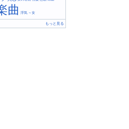
楽曲
浮気
～女
もっと見る