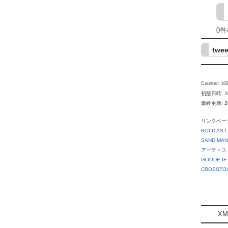
0件
twee
Counter: 102
初版日時: 201
最終更新: 2010
リンクペー
BOLD AS 
SAND
MAN
アーティス
GOODE
IF
CROSSTOW
XML