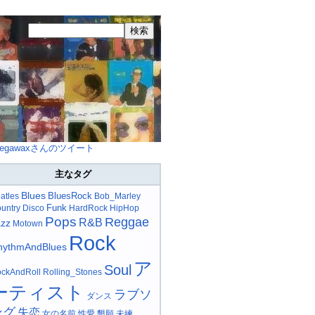
egawaxさんのツイート
主なタグ
Blues
BluesRock
atles
Bob_Marley
Funk
untry
Disco
HardRock
HipHop
Pops
Reggae
R&B
azz
Motown
Rock
hythmAndBlues
ア
Soul
ckAndRoll
Rolling_Stones
ーティスト
ラブソ
ダンス
ング
失恋
女の名前
性愛
懇願
未練