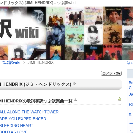
ンドリックス) [JIMI HENDRIX] - つぶ訳wiki
>
つぶ訳wiki
> JIMI HENDRIX
@s
コメント(0)
Be
I HENDRIX
(
ジミ・ヘンドリックス
)
Co
J
IMI HENDRIXの歌詞和訳つぶ訳楽曲一覧
R
ALL ALONG THE WATCHTOWER
Ro
ARE YOU EXPERIENCED
BLEEDING HEART
BOLD AS LOVE