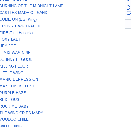
BURNING OF THE MIDNIGHT LAMP
CASTLES MADE OF SAND
COME ON (Earl King)
CROSSTOWN TRAFFIC
FIRE (Jimi Hendrix)
FOXY LADY
HEY JOE
IF SIX WAS NINE
JOHNNY B. GOODE
KILLING FLOOR
LITTLE WING
MANIC DEPRESSION
MAY THIS BE LOVE
PURPLE HAZE
RED HOUSE
ROCK ME BABY
THE WIND CRIES MARY
VOODOO CHILE
WILD THING