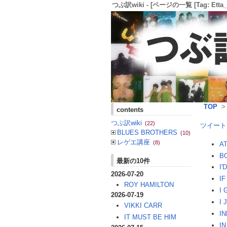
つぶ訳wiki - [ページの一覧 [Tag: Etta_J
TOP
contents
つぶ訳wiki
(22)
ツイート
BLUES BROTHERS
(10)
レゲエ講座
(8)
A
B
最新の10件
I'
2026-07-20
I
ROY HAMILTON
I
2026-07-19
I
VIKKI CARR
I
IT MUST BE HIM
I