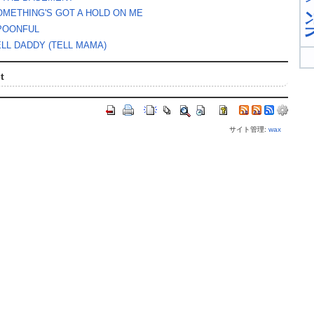
OMETHING'S GOT A HOLD ON ME
POONFUL
ELL DADDY (TELL MAMA)
t
サイト管理:
wax