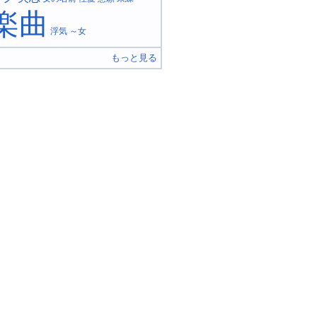
楽曲
浮気
～女
もっと見る