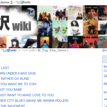
ames ]] - つぶ訳wiki
>
つぶ訳wiki
> ページの一覧 [Tag: Etta_James ]
@s
Be
T LAST
Co
ORN UNDER A BAD SIGN
J
D RATHER GO BLIND
R
F YOU WANT ME TO STAY
 GOT YOU BABE
Ro
 JUST WANT TO MAKE LOVE TO YOU
NNER CITY BLUES (MAKE ME WANNA HOLLER)
N THE BASEMENT