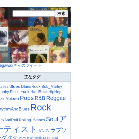
egawaxさんのツイート
主なタグ
Blues
BluesRock
atles
Bob_Marley
Funk
untry
Disco
HardRock
HipHop
Pops
Reggae
R&B
azz
Motown
Rock
hythmAndBlues
ア
Soul
ckAndRoll
Rolling_Stones
ーティスト
ラブソ
ダンス
ング
失恋
女の名前
性愛
懇願
未練