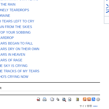
 THE RAIN
ONELY TEARDROPS
ORAINE
O TEARS LEFT TO CRY
AIN FROM THE SKIES
TOP YOUR SOBBING
EARDROP
EARS BEGAN TO FALL
EARS DRY ON THEIR OWN
EARS IN HEAVEN
EARS OF RAGE
HE SKY IS CRYING
HE TRACKS OF MY TEARS
HO'S CRYING NOW
t
サイト管理:
wax