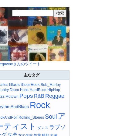
egawaxさんのツイート
主なタグ
Blues
BluesRock
atles
Bob_Marley
Funk
untry
Disco
HardRock
HipHop
Pops
Reggae
R&B
azz
Motown
Rock
hythmAndBlues
ア
Soul
ckAndRoll
Rolling_Stones
ーティスト
ラブソ
ダンス
ング
失恋
女の名前
性愛
懇願
未練