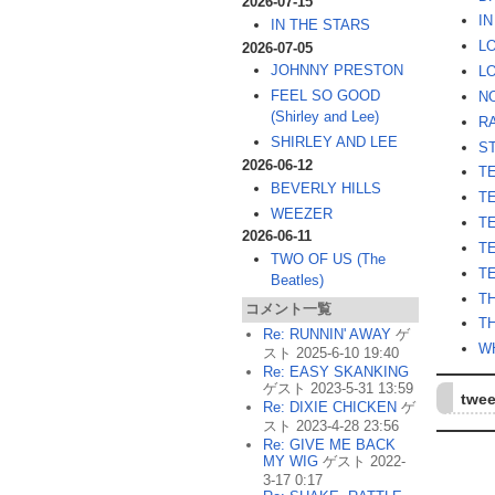
2026-07-15
IN
IN THE STARS
L
2026-07-05
JOHNNY PRESTON
L
FEEL SO GOOD
N
(Shirley and Lee)
R
SHIRLEY AND LEE
S
2026-06-12
T
BEVERLY HILLS
T
WEEZER
T
2026-06-11
T
TWO OF US (The
T
Beatles)
T
コメント一覧
T
Re: RUNNIN' AWAY
ゲ
W
スト 2025-6-10 19:40
Re: EASY SKANKING
ゲスト 2023-5-31 13:59
twee
Re: DIXIE CHICKEN
ゲ
スト 2023-4-28 23:56
Re: GIVE ME BACK
MY WIG
ゲスト 2022-
3-17 0:17