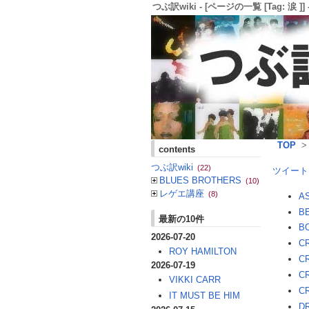
つぶ訳wiki - [ページの一覧 [Tag: 涙 ]] 
TOP
contents
つぶ訳wiki
(22)
ツイート
BLUES BROTHERS
(10)
レゲエ講座
(8)
A
B
最新の10件
B
2026-07-20
CR
ROY HAMILTON
C
2026-07-19
CR
VIKKI CARR
CR
IT MUST BE HIM
D