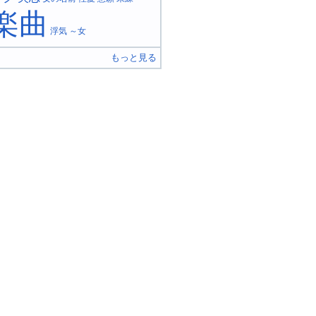
楽曲
浮気
～女
もっと見る