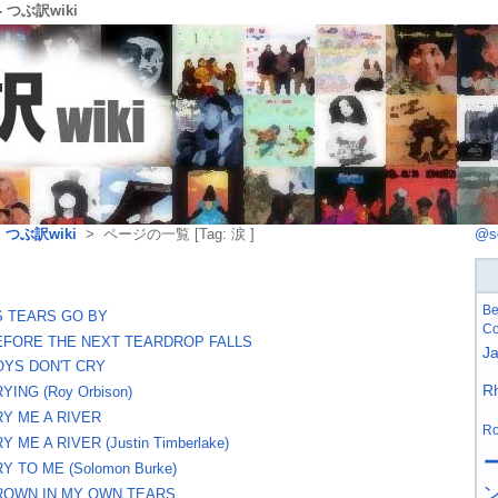
- つぶ訳wiki
>
つぶ訳wiki
> ページの一覧 [Tag: 涙 ]
@s
Be
S TEARS GO BY
Co
EFORE THE NEXT TEARDROP FALLS
J
OYS DON'T CRY
R
YING (Roy Orbison)
RY ME A RIVER
Ro
Y ME A RIVER (Justin Timberlake)
Y TO ME (Solomon Burke)
ROWN IN MY OWN TEARS