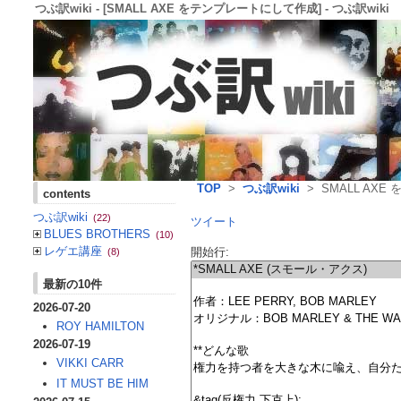
つぶ訳wiki - [SMALL AXE をテンプレートにして作成] - つぶ訳wiki
TOP
>
つぶ訳wiki
> SMALL AX
contents
つぶ訳wiki
(22)
ツイート
BLUES BROTHERS
(10)
レゲエ講座
開始行:
(8)
最新の10件
2026-07-20
ROY HAMILTON
2026-07-19
VIKKI CARR
IT MUST BE HIM