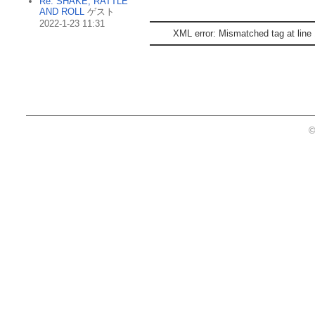
Re: SHAKE, RATTLE
AND ROLL
ゲスト
2022-1-23 11:31
XML error: Mismatched tag at line 
©