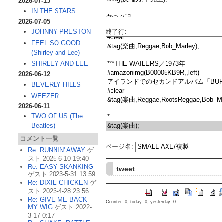
2026-07-15
IN THE STARS
2026-07-05
終了行:
JOHNNY PRESTON
FEEL SO GOOD
(Shirley and Lee)
SHIRLEY AND LEE
2026-06-12
BEVERLY HILLS
WEEZER
2026-06-11
TWO OF US (The
Beatles)
コメント一覧
ページ名:
Re: RUNNIN' AWAY
ゲ
スト 2025-6-10 19:40
Re: EASY SKANKING
tweet
ゲスト 2023-5-31 13:59
Re: DIXIE CHICKEN
ゲ
スト 2023-4-28 23:56
Re: GIVE ME BACK
Counter: 0, today: 0, yesterday: 0
MY WIG
ゲスト 2022-
3-17 0:17