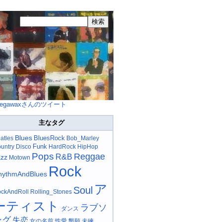
egawaxさんのツイート
主なタグ
Blues
BluesRock
atles
Bob_Marley
Funk
untry
Disco
HardRock
HipHop
Pops
Reggae
R&B
azz
Motown
Rock
hythmAndBlues
ア
Soul
ckAndRoll
Rolling_Stones
ーティスト
ラブソ
ダンス
ング
失恋
女の名前
性愛
懇願
未練