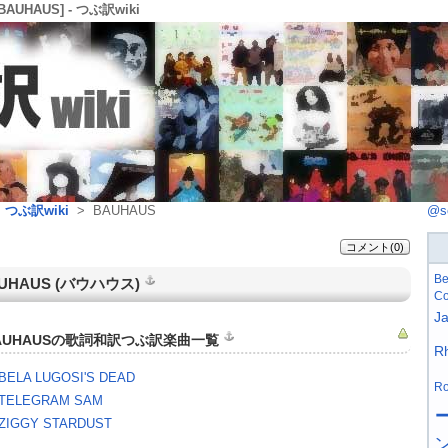
BAUHAUS] - つぶ訳wiki
>
つぶ訳wiki
> BAUHAUS
@s
コメント(0)
Be
UHAUS (
バウハウス
)
Co
J
AUHAUSの歌詞和訳つぶ訳楽曲一覧
R
BELA LUGOSI'S DEAD
Ro
TELEGRAM SAM
ZIGGY STARDUST