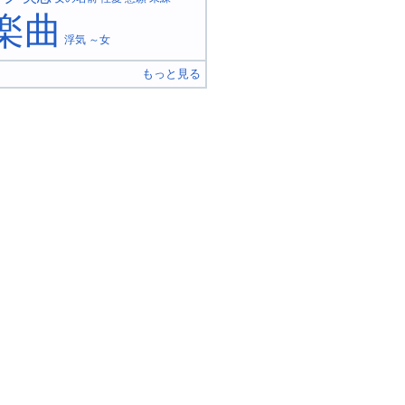
楽曲
浮気
～女
もっと見る