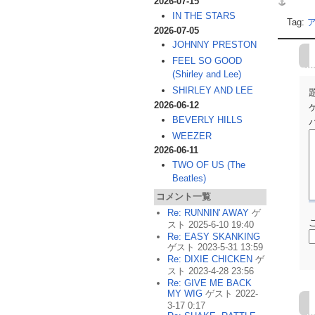
2026-07-15
IN THE STARS
Tag:
2026-07-05
JOHNNY PRESTON
FEEL SO GOOD
(Shirley and Lee)
SHIRLEY AND LEE
2026-06-12
BEVERLY HILLS
WEEZER
2026-06-11
TWO OF US (The
Beatles)
コメント一覧
Re: RUNNIN' AWAY
ゲ
スト 2025-6-10 19:40
Re: EASY SKANKING
ゲスト 2023-5-31 13:59
Re: DIXIE CHICKEN
ゲ
スト 2023-4-28 23:56
Re: GIVE ME BACK
MY WIG
ゲスト 2022-
3-17 0:17