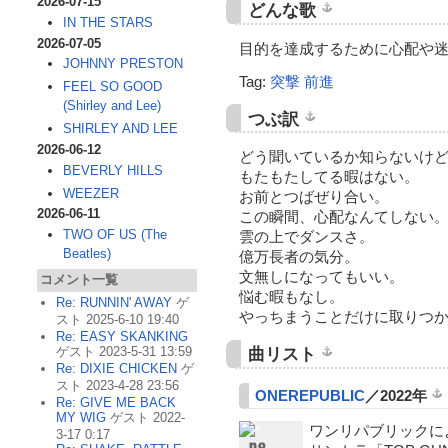
2026-07-15
どんな歌
IN THE STARS
2026-07-05
目的を達成するために心配や
JOHNNY PRESTON
Tag:
突撃
前進
FEEL SO GOOD
(Shirley and Lee)
つぶ訳
SHIRLEY AND LEE
2026-06-12
どう聞いているか知らないけ
BEVERLY HILLS
もたもたしてる暇はない。
WEEZER
お前とつばぜり合い。
2026-06-11
この瞬間、心配なんてしない
TWO OF US (The
雲の上でダンスさ。
Beatles)
億万長者の気分。
文無しになってもいい。
コメント一覧
悩む暇もなし。
Re: RUNNIN' AWAY
ゲ
やっちまうことだけに取りつ
スト 2025-6-10 19:40
Re: EASY SKANKING
ゲスト 2023-5-31 13:59
曲リスト
Re: DIXIE CHICKEN
ゲ
スト 2023-4-28 23:56
ONEREPUBLIC
／2022年
Re: GIVE ME BACK
MY WIG
ゲスト 2022-
ワンリパブリックに
3-17 0:17