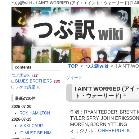
つぶ訳wiki - I AIN'T WORRIED (アイ・エイント・ウォーリード) [I AIN'
TOP
>
つぶ訳wiki
> I AIN'T W
contents
つぶ訳wiki
(22)
ツイート
BLUES BROTHERS
(10)
レゲエ講座
(8)
I AIN'T WORRIED
(アイ
ト・ウォーリード)
最新の10件
2026-07-20
作者：RYAN TEDDER, BRENT K
ROY HAMILTON
TYLER SPRY, JOHN ERIKSSON
2026-07-19
MOREN, BJORN YTTLING
VIKKI CARR
オリジナル：
ONEREPUBLIC
IT MUST BE HIM