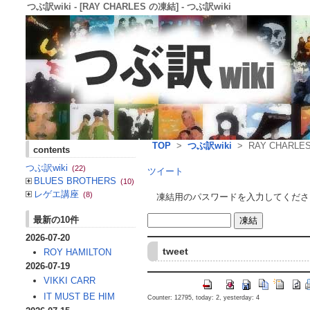
つぶ訳wiki - [RAY CHARLES の凍結] - つぶ訳wiki
TOP
>
つぶ訳wiki
> RAY CHARLE
contents
つぶ訳wiki
(22)
ツイート
BLUES BROTHERS
(10)
レゲエ講座
(8)
凍結用のパスワードを入力してくださ
最新の10件
2026-07-20
tweet
ROY HAMILTON
2026-07-19
VIKKI CARR
IT MUST BE HIM
Counter: 12795, today: 2, yesterday: 4