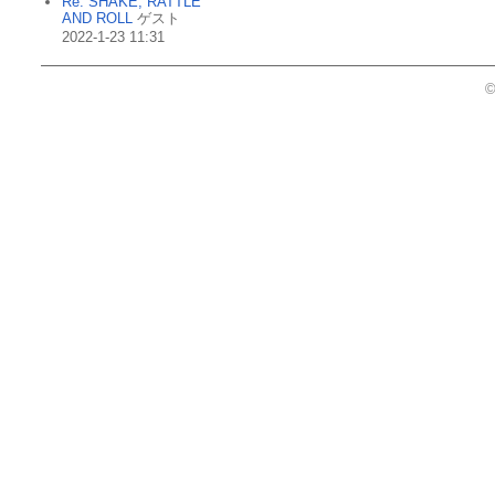
Re: SHAKE, RATTLE
AND ROLL
ゲスト
2022-1-23 11:31
©