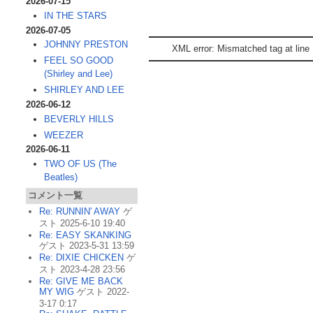
2026-07-15
IN THE STARS
2026-07-05
JOHNNY PRESTON
XML error: Mismatched tag at line 
FEEL SO GOOD
(Shirley and Lee)
SHIRLEY AND LEE
2026-06-12
BEVERLY HILLS
WEEZER
2026-06-11
TWO OF US (The
Beatles)
コメント一覧
Re: RUNNIN' AWAY
ゲ
スト 2025-6-10 19:40
Re: EASY SKANKING
ゲスト 2023-5-31 13:59
Re: DIXIE CHICKEN
ゲ
スト 2023-4-28 23:56
Re: GIVE ME BACK
MY WIG
ゲスト 2022-
3-17 0:17