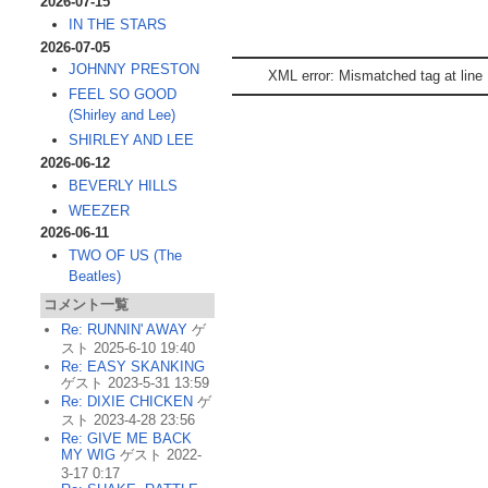
2026-07-15
IN THE STARS
2026-07-05
JOHNNY PRESTON
XML error: Mismatched tag at line 
FEEL SO GOOD
(Shirley and Lee)
SHIRLEY AND LEE
2026-06-12
BEVERLY HILLS
WEEZER
2026-06-11
TWO OF US (The
Beatles)
コメント一覧
Re: RUNNIN' AWAY
ゲ
スト 2025-6-10 19:40
Re: EASY SKANKING
ゲスト 2023-5-31 13:59
Re: DIXIE CHICKEN
ゲ
スト 2023-4-28 23:56
Re: GIVE ME BACK
MY WIG
ゲスト 2022-
3-17 0:17