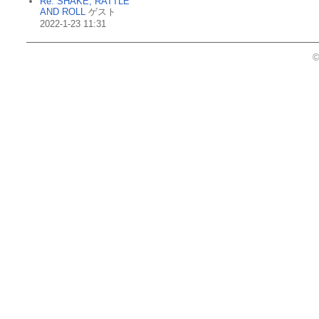
Re: SHAKE, RATTLE
AND ROLL
ゲスト
2022-1-23 11:31
©