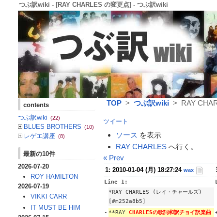
つぶ訳wiki - [RAY CHARLES の変更点] - つぶ訳wiki
TOP
>
つぶ訳wiki
> RAY CHA
contents
つぶ訳wiki
(22)
ツイート
BLUES BROTHERS
(10)
ソース
を表示
レゲエ講座
(8)
RAY CHARLES
へ行く。
最新の10件
« Prev
2026-07-20
1: 2010-01-04 (月) 18:27:24
wax
ROY HAMILTON
Line 1:
2026-07-19
*RAY CHARLES (レイ・チャールズ)
VIKKI CARR
[#m252a8b5]
IT MUST BE HIM
-
**RAY
CHARLESの歌詞和訳チョイ訳楽曲