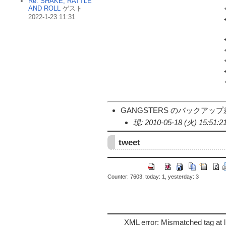
Re: SHAKE, RATTLE
AND ROLL
ゲスト
2022-1-23 11:31
GANGSTERS のバックアップ差分(
現: 2010-05-18 (火) 15:51:2
tweet
Counter: 7603, today: 1, yesterday: 3
XML error: Mismatched tag at l