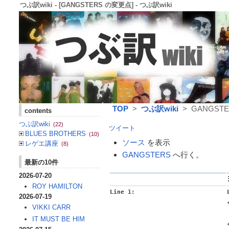
つぶ訳wiki - [GANGSTERS の変更点] - つぶ訳wiki
TOP
>
つぶ訳wiki
> GANGST
contents
つぶ訳wiki
(22)
ツイート
BLUES BROTHERS
(10)
ソース
を表示
レゲエ講座
(8)
GANGSTERS
へ行く。
最新の10件
2026-07-20
ROY HAMILTON
Line 1:
2026-07-19
VIKKI CARR
IT MUST BE HIM