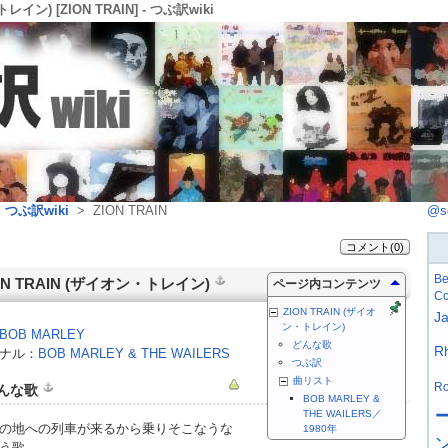
レイン) [ZION TRAIN] - つぶ訳wiki
>
つぶ訳wiki
> ZION TRAIN
@s
コメント(0)
Be
ON TRAIN
(
ザイオン・トレイン
)
ページ内コンテンツ
Co
ZION TRAIN (ザイオ
J
ン・トレイン)
BOB MARLEY
どんな歌
R
ナル：
BOB MARLEY & THE WAILERS
つぶ訳
曲リスト
Ro
んな歌
BOB MARLEY &
THE WAILERS／
の地への列車が来るから乗りそこなうな
1980年
う歌。