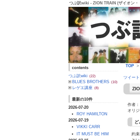
つぶ訳wiki - ZION TRAIN (ザイオン・ト
TOP
contents
つぶ訳wiki
(22)
ツイート
BLUES BROTHERS
(10)
レゲエ講座
ZI
(8)
最新の10件
作者：
2026-07-20
オリジ
ROY HAMILTON
2026-07-19
ど
VIKKI CARR
約束
IT MUST BE HIM
とい