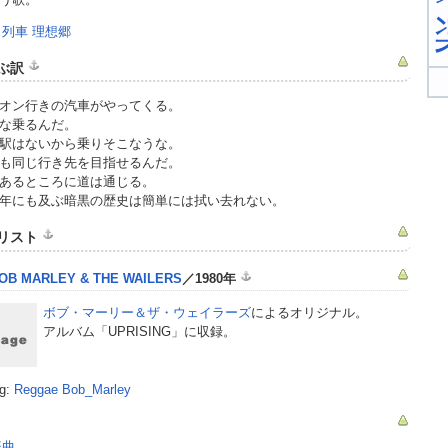
:
列車
理想郷
ぶ訳
オン行きの汽車がやってくる。
な乗るんだ。
駅はないから乗りそこなうな。
も同じ行き先を目指せるんだ。
あるところに道は通じる。
年にも及ぶ暗黒の歴史は簡単には拭い去れない。
リスト
OB MARLEY & THE WAILERS
／1980年
ボブ・マーリー＆ザ・ウェイラーズ
によるオリジナル。
アルバム「UPRISING」に収録。
g:
Reggae
Bob_Marley
楽曲