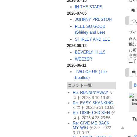
2026-07-15
IN THE STARS
Tag
2026-07-05
JOHNNY PRESTON
つ
FEEL SO GOOD
ザイ
(Shirley and Lee)
みん
SHIRLEY AND LEE
他に
2026-06-12
お前
BEVERLY HILLS
意志
WEEZER
二千
2026-06-11
TWO OF US (The
曲
Beatles)
B
コメント一覧
Re: RUNNIN' AWAY
ゲ
スト 2025-6-10 19:40
Re: EASY SKANKING
ゲスト 2023-5-31 13:59
Re: DIXIE CHICKEN
ゲ
スト 2023-4-28 23:56
Ta
Re: GIVE ME BACK
MY WIG
ゲスト 2022-
3-17 0:17
Tag: