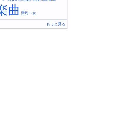
楽曲
浮気
～女
もっと見る