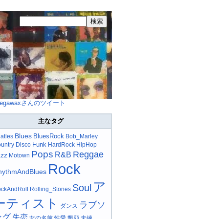
egawaxさんのツイート
主なタグ
Blues
BluesRock
atles
Bob_Marley
Funk
untry
Disco
HardRock
HipHop
Pops
Reggae
R&B
azz
Motown
Rock
hythmAndBlues
ア
Soul
ckAndRoll
Rolling_Stones
ーティスト
ラブソ
ダンス
ング
失恋
女の名前
性愛
懇願
未練