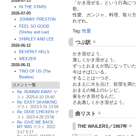
2026-07-15
「かき混ぜる」という行為に
IN THE STARS
歌。
2026-07-05
性愛、ガンジャ、料理、取り
JOHNNY PRESTON
れぞれ。
FEEL SO GOOD
Tag:
性愛
(Shirley and Lee)
SHIRLEY AND LEE
つぶ訳
2026-06-12
BEVERLY HILLS
かき混ぜよう。
WEEZER
激しくかき混ぜよう。
2026-06-11
ずっとおまえが気になってい
TWO OF US (The
今はそばにいる。
Beatles)
することは一つさ。
おまえに火を点け、欲望を満
コメント一覧
おまえの極上のレシピ。
Re: RUNNIN' AWAY
ゲ
壷をかき混ぜるんだ。
スト 2025-6-10 19:40
さあ激しくかき混ぜよう。
Re: EASY SKANKING
ゲスト 2023-5-31 13:59
Re: DIXIE CHICKEN
ゲ
曲リスト
スト 2023-4-28 23:56
Re: GIVE ME BACK
THE WAILERS／1967年
MY WIG
ゲスト 2022-
3-17 0:17