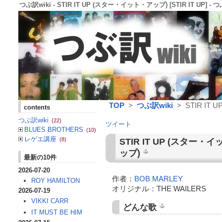
つぶ訳wiki - STIR IT UP (スター・イット・アップ) [STIR IT UP] - つ
TOP
>
つぶ訳wiki
> STIR IT U
contents
つぶ訳wiki
(22)
ツイート
BLUES BROTHERS
(10)
レゲエ講座
(8)
STIR IT UP
(スター・イ
ップ)
最新の10件
2026-07-20
作者：
BOB MARLEY
ROY HAMILTON
オリジナル：THE WAILERS
2026-07-19
VIKKI CARR
どんな歌
IT MUST BE HIM