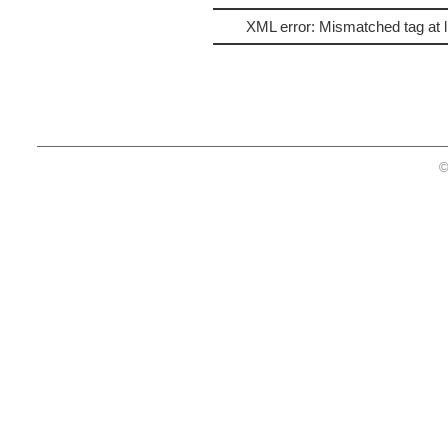
XML error: Mismatched tag at l
©