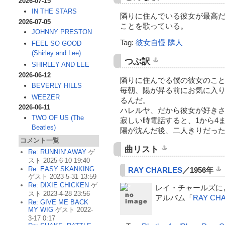
2026-07-15
IN THE STARS
隣りに住んでいる彼女が最高
2026-07-05
ことを歌っている。
JOHNNY PRESTON
Tag:
彼女自慢
隣人
FEEL SO GOOD
(Shirley and Lee)
つぶ訳
SHIRLEY AND LEE
2026-06-12
隣りに住んでる僕の彼女のこ
BEVERLY HILLS
毎朝、陽が昇る前にお気に入
WEEZER
るんだ。
2026-06-11
ハレルヤ、だから彼女が好き
TWO OF US (The
寂しい時電話すると、1から4
Beatles)
陽が沈んだ後、二人きりだっ
コメント一覧
曲リスト
Re: RUNNIN' AWAY
ゲ
スト 2025-6-10 19:40
Re: EASY SKANKING
RAY CHARLES
／1956年
ゲスト 2023-5-31 13:59
Re: DIXIE CHICKEN
ゲ
レイ・チャールズに
スト 2023-4-28 23:56
アルバム「
RAY CH
Re: GIVE ME BACK
MY WIG
ゲスト 2022-
3-17 0:17