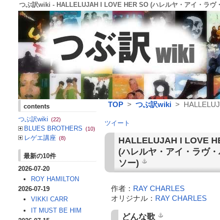
つぶ訳wiki - HALLELUJAH I LOVE HER SO (ハレルヤ・アイ・ラヴ・ハ
TOP
>
つぶ訳wiki
> HALLELUJA
contents
つぶ訳wiki
(22)
ツイート
BLUES BROTHERS
(10)
レゲエ講座
(8)
HALLELUJAH I LOVE H
(ハレルヤ・アイ・ラヴ・
最新の10件
ソー)
2026-07-20
ROY HAMILTON
作者：
RAY CHARLES
2026-07-19
オリジナル：
RAY CHARLES
VIKKI CARR
IT MUST BE HIM
どんな歌