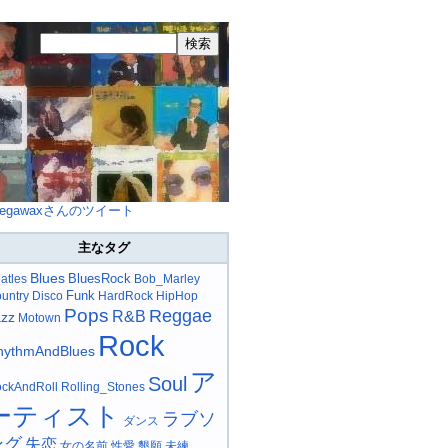
egawaxさんのツイート
主なタグ
Blues
BluesRock
atles
Bob_Marley
Funk
untry
Disco
HardRock
HipHop
Pops
Reggae
R&B
azz
Motown
Rock
hythmAndBlues
ア
Soul
ckAndRoll
Rolling_Stones
ーティスト
ラブソ
ダンス
ング
失恋
女の名前
性愛
懇願
未練