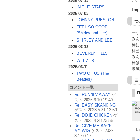
2026-07-15
IN THE STARS
Tag
2026-07-05
JOHNNY PRESTON
つ
FEEL SO GOOD
一つ
(Shirley and Lee)
みん
SHIRLEY AND LEE
神に
2026-06-12
利己
BEVERLY HILLS
みん
WEEZER
神は
2026-06-11
破滅
TWO OF US (The
Beatles)
曲
コメント一覧
T
Re: RUNNIN' AWAY
ゲ
スト 2025-6-10 19:40
Re: EASY SKANKING
ゲスト 2023-5-31 13:59
Re: DIXIE CHICKEN
ゲ
スト 2023-4-28 23:56
Re: GIVE ME BACK
Ta
MY WIG
ゲスト 2022-
3-17 0:17