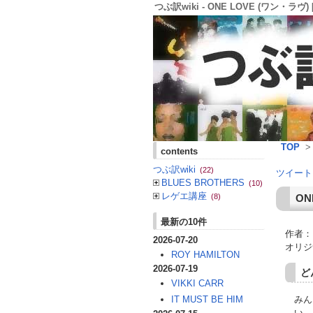
つぶ訳wiki - ONE LOVE (ワン・ラヴ) [
TOP
contents
つぶ訳wiki
(22)
ツイート
BLUES BROTHERS
(10)
レゲエ講座
ON
(8)
最新の10件
作者：
2026-07-20
オリジ
ROY HAMILTON
2026-07-19
ど
VIKKI CARR
みん
IT MUST BE HIM
い、