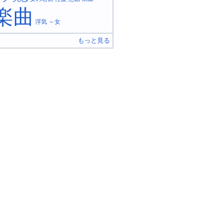
楽曲
浮気
～女
もっと見る