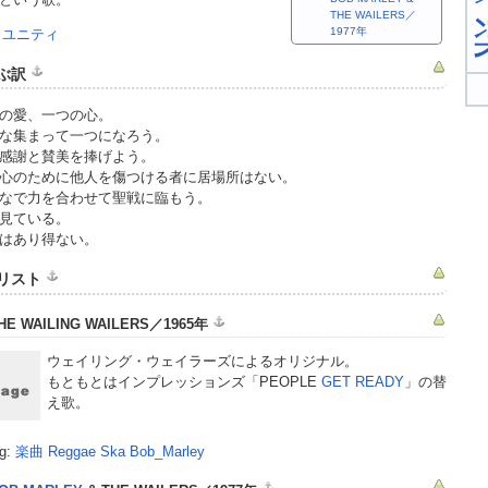
THE WAILERS／
1977年
:
ユニティ
ぶ訳
の愛、一つの心。
な集まって一つになろう。
感謝と賛美を捧げよう。
心のために他人を傷つける者に居場所はない。
なで力を合わせて聖戦に臨もう。
見ている。
はあり得ない。
リスト
HE WAILING WAILERS／1965年
ウェイリング・ウェイラーズによるオリジナル。
もともとはインプレッションズ「PEOPLE
GET READY
」の替
え歌。
g:
楽曲
Reggae
Ska
Bob_Marley