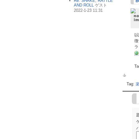
Re: SHAKE, RATTLE
B
AND ROLL
ゲスト
2022-1-23 11:31
以
徴
ラ
Ta
Tag: