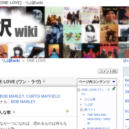
ONE LOVE] - つぶ訳wiki
>
つぶ訳wiki
> ONE LOVE
@s
コメント(0)
Be
E LOVE
(ワン・ラヴ)
ページ内コンテンツ
Co
ONE LOVE (ワン・ラ
J
ヴ)
BOB MARLEY
,
CURTIS MAYFIELD
どんな歌
R
ナル：
BOB MARLEY
つぶ訳
曲リスト
Ro
んな歌
THE WAILING
WAILERS／1965
なが一つになれば、恐れるものは何もな
年
という歌。
BOB MARLEY &