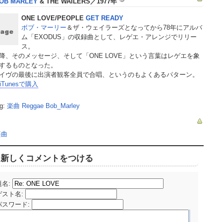
OB MARLEY
& THE WAILERS／1977年
ONE LOVE
/PEOPLE
GET READY
ボブ・マーリー
＆ザ・ウェイラーズとなってから78年にアルバ
ム「EXODUS」の収録曲として、レゲエ・アレンジでリリー
ス。
降、そのメッセージ、そして「
ONE LOVE
」という言葉はレゲエを象
するものとなった。
イヴの最後に出演者観客全員で合唱、というのもよくあるパターン。
iTunesで購入
g:
楽曲
Reggae
Bob_Marley
楽曲
新しくコメントをつける
題名:
ゲスト名
:
パスワード
: