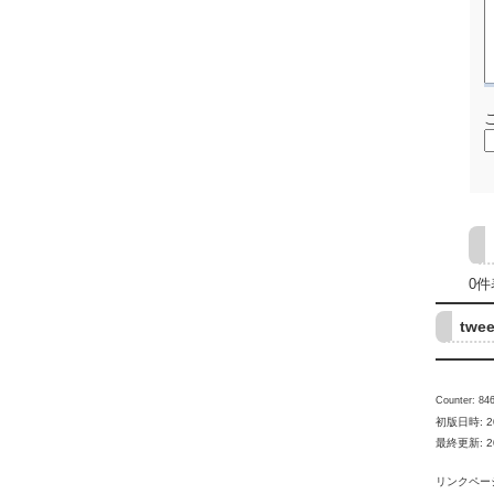
0件
twee
Counter: 846
初版日時: 200
最終更新: 2009
リンクペー