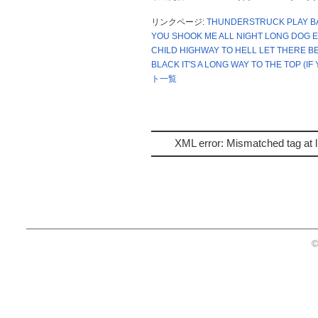
リンクページ:
THUNDERSTRUCK
PLAY B
YOU SHOOK ME ALL NIGHT LONG
DOG E
CHILD
HIGHWAY TO HELL
LET THERE B
BLACK
IT'S A LONG WAY TO THE TOP (I
ト一覧
XML error: Mismatched tag at l
©