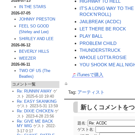
2026-07-15
HIGHWAY TO HELL
IN THE STARS
IT'S A LONG WAY TO THE
2026-07-05
ROCK'N'ROLL)
JOHNNY PRESTON
JAILBREAK (ACDC)
FEEL SO GOOD
LET THERE BE ROCK
(Shirley and Lee)
PLAY BALL
SHIRLEY AND LEE
PROBLEM CHILD
2026-06-12
THUNDERSTRUCK
BEVERLY HILLS
WHOLE LOTTA ROSIE
WEEZER
YOU SHOOK ME ALL NIG
2026-06-11
TWO OF US (The
iTunesで購入
Beatles)
コメント一覧
Re: RUNNIN' AWAY
ゲ
Tag:
アーティスト
スト 2025-6-10 19:40
Re: EASY SKANKING
ゲスト 2023-5-31 13:59
新しくコメントをつ
Re: DIXIE CHICKEN
ゲ
スト 2023-4-28 23:56
Re: GIVE ME BACK
題名:
MY WIG
ゲスト 2022-
ゲスト名
:
3-17 0:17