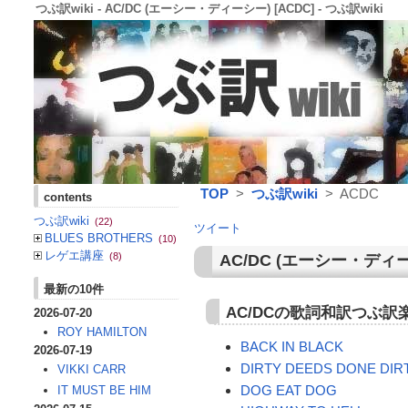
つぶ訳wiki - AC/DC (エーシー・ディーシー) [ACDC] - つぶ訳wiki
TOP
>
つぶ訳wiki
> ACDC
contents
つぶ訳wiki
(22)
ツイート
BLUES BROTHERS
(10)
レゲエ講座
(8)
AC/DC (エーシー・ディ
最新の10件
AC/DCの歌詞和訳つぶ
2026-07-20
ROY HAMILTON
BACK IN BLACK
2026-07-19
DIRTY DEEDS DONE DIR
VIKKI CARR
DOG EAT DOG
IT MUST BE HIM