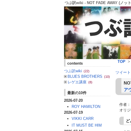
つぶ訳wiki - NOT FADE AWAY (ノ
TOP
contents
つぶ訳wiki
(22)
ツイート
BLUES BROTHERS
(10)
レゲエ講座
NO
(8)
ア
最新の10件
2026-07-20
作者：
ROY HAMILTON
オリジナ
2026-07-19
VIKKI CARR
ど
IT MUST BE HIM