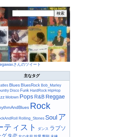
egawaxさんのツイート
主なタグ
Blues
BluesRock
atles
Bob_Marley
Funk
untry
Disco
HardRock
HipHop
Pops
Reggae
R&B
azz
Motown
Rock
hythmAndBlues
ア
Soul
ckAndRoll
Rolling_Stones
ーティスト
ラブソ
ダンス
ング
失恋
女の名前
性愛
懇願
未練