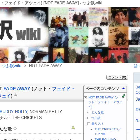
ット・フェイド・アウェイ) [NOT FADE AWAY] - つぶ訳wiki
>
つぶ訳wiki
> NOT FADE AWAY
@s
コメント(0)
Be
T
FADE AWAY
(ノット・
フェイド・
ページ内コンテンツ
Co
ウェイ
)
NOT FADE AWAY (ノ
J
ット・フェイド・アウェ
イ)
R
BUDDY HOLLY
, NORMAN PETTY
どんな歌
ル：THE CRICKETS
つぶ訳
Ro
曲リスト
んな歌
THE CRICKETS／
1957年
THE ROLLING