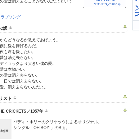
の愛は消え去ることがないんだよという
STONES／1964年
:
ラブソング
ぶ訳
からどうなるか教えてあげよう。
僕に愛を捧げるんだ。
夜も君を愛したい。
愛は消え去らない。
ディラックより大きい僕の愛。
愛は本物かい。
の愛は消え去らない。
一日では消え去らない。
愛、消え去らないんだよ。
リスト
HE CRICKETS／1957年
バディ・ホリーのクリケッツによるオリジナル。
シングル「OH BOY!」のB面。