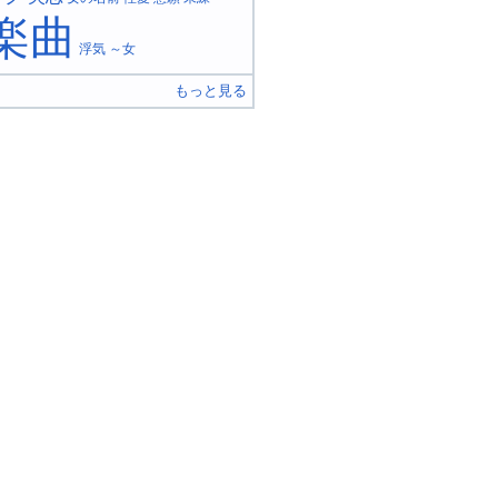
楽曲
浮気
～女
もっと見る