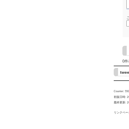
0件
twee
Counter: 550
初版日時: 201
最終更新: 2010
リンクペー