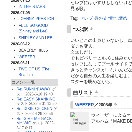
2026-07-15
セレブにはかすりもしないけ
IN THE STARS
見る歌。
2026-07-05
Tag:
セレブ
身の丈
憧れ
諦め
JOHNNY PRESTON
FEEL SO GOOD
つぶ訳
(Shirley and Lee)
SHIRLEY AND LEE
いいとこの出身じゃないし、
2026-06-12
ダチも変人。
BEVERLY HILLS
文無しだし。
WEEZER
でもビバリーヒルズに住みた
2026-06-11
セレブになってプールサイド
TWO OF US (The
きっとチャンスが…ないんだ
Beatles)
だから自分の人生を楽しむよ
スターを眺めながら。
コメント一覧
Re: RUNNIN' AWAY
ゲ
曲リスト
スト 2025-6-10 19:40
Re: EASY SKANKING
ゲスト 2023-5-31 13:59
WEEZER
／2005年
Re: DIXIE CHICKEN
ゲ
スト 2023-4-28 23:56
ウィーザーによるオ
Re: GIVE ME BACK
アルバム「MAKE B
MY WIG
ゲスト 2022-
3-17 0:17