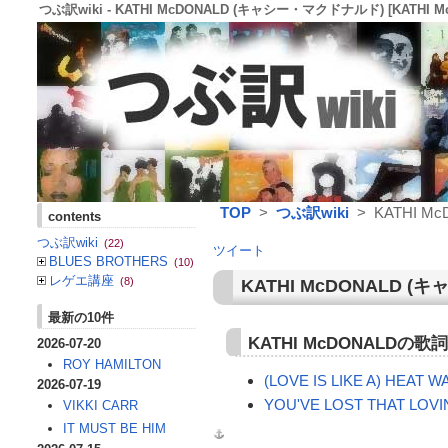
つぶ訳wiki - KATHI McDONALD (キャシー・マクドナルド) [KATHI Mc
TOP
>
つぶ訳wiki
> KATHI Mc
contents
つぶ訳wiki
(22)
ツイート
BLUES BROTHERS
(10)
レゲエ講座
(8)
KATHI McDONALD
(
キ
最新の10件
KATHI McDONALD
2026-07-20
ROY HAMILTON
(LOVE IS LIKE A) HEAT W
2026-07-19
YOU'VE LOST THAT LOVI
VIKKI CARR
IT MUST BE HIM