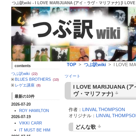
つぶ訳wiki - I LOVE MARIJUANA (アイ・ラヴ・マリファナ) [I LOVE 
TOP
>
つぶ訳wiki
> I LOVE M
contents
つぶ訳wiki
(22)
ツイート
BLUES BROTHERS
(10)
レゲエ講座
(8)
I LOVE MARIJUANA
(ア
ヴ・マリファナ)
最新の10件
2026-07-20
作者：
LINVAL THOMPSON
ROY HAMILTON
オリジナル：
LINVAL THOMPSO
2026-07-19
VIKKI CARR
どんな歌
IT MUST BE HIM