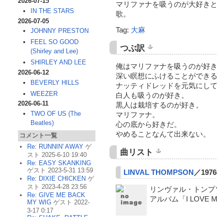
2026-07-15
マリファナを吸うのが大好き
IN THE STARS
歌。
2026-07-05
Tag:
大麻
JOHNNY PRESTON
FEEL SO GOOD
つぶ訳
(Shirley and Lee)
SHIRLEY AND LEE
俺はマリファナを吸うのが好
2026-06-12
深い瞑想にふけることができ
BEVERLY HILLS
ナッティドレッドを元気にし
WEEZER
白人も吸うのが好き。
2026-06-11
黒人は栽培するのが好き。
TWO OF US (The
マリファナ。
Beatles)
心の底から好きだ。
やめることなんて出来ない。
コメント一覧
Re: RUNNIN' AWAY
ゲ
曲リスト
スト 2025-6-10 19:40
Re: EASY SKANKING
ゲスト 2023-5-31 13:59
LINVAL THOMPSON
／197
Re: DIXIE CHICKEN
ゲ
スト 2023-4-28 23:56
リンヴァル・トンプ
Re: GIVE ME BACK
アルバム「
I LOVE 
MY WIG
ゲスト 2022-
3-17 0:17