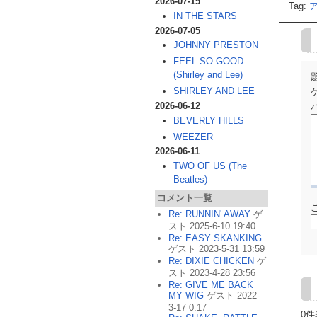
2026-07-15
Tag:
IN THE STARS
2026-07-05
JOHNNY PRESTON
FEEL SO GOOD
(Shirley and Lee)
SHIRLEY AND LEE
2026-06-12
BEVERLY HILLS
WEEZER
2026-06-11
TWO OF US (The
Beatles)
コメント一覧
Re: RUNNIN' AWAY
ゲ
スト 2025-6-10 19:40
Re: EASY SKANKING
ゲスト 2023-5-31 13:59
Re: DIXIE CHICKEN
ゲ
スト 2023-4-28 23:56
Re: GIVE ME BACK
MY WIG
ゲスト 2022-
3-17 0:17
0件