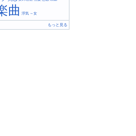
楽曲
浮気
～女
もっと見る