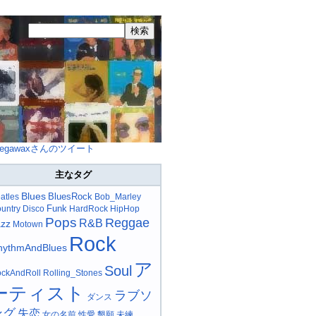
egawaxさんのツイート
主なタグ
Blues
BluesRock
atles
Bob_Marley
Funk
untry
Disco
HardRock
HipHop
Pops
Reggae
R&B
azz
Motown
Rock
hythmAndBlues
ア
Soul
ckAndRoll
Rolling_Stones
ーティスト
ラブソ
ダンス
ング
失恋
女の名前
性愛
懇願
未練