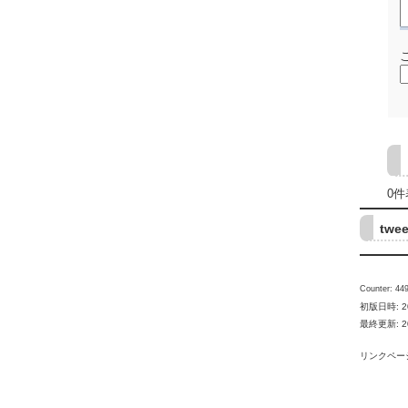
0件
twee
Counter: 449
初版日時: 201
最終更新: 2017
リンクペー