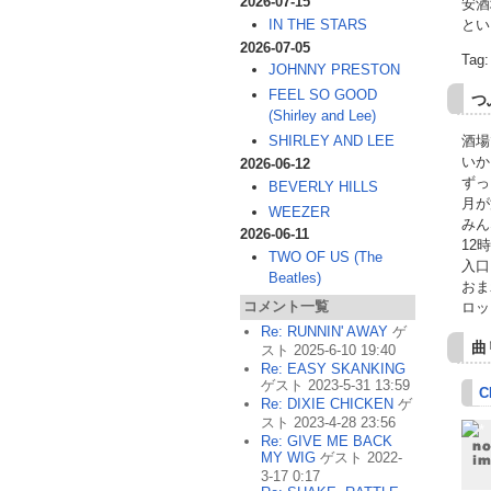
2026-07-15
安酒
IN THE STARS
とい
2026-07-05
Tag
JOHNNY PRESTON
FEEL SO GOOD
つ
(Shirley and Lee)
SHIRLEY AND LEE
酒場
いか
2026-06-12
ずっ
BEVERLY HILLS
月が
WEEZER
みん
2026-06-11
12
TWO OF US (The
入口
Beatles)
おま
コメント一覧
ロッ
Re: RUNNIN' AWAY
ゲ
曲
スト 2025-6-10 19:40
Re: EASY SKANKING
ゲスト 2023-5-31 13:59
C
Re: DIXIE CHICKEN
ゲ
スト 2023-4-28 23:56
Re: GIVE ME BACK
MY WIG
ゲスト 2022-
3-17 0:17