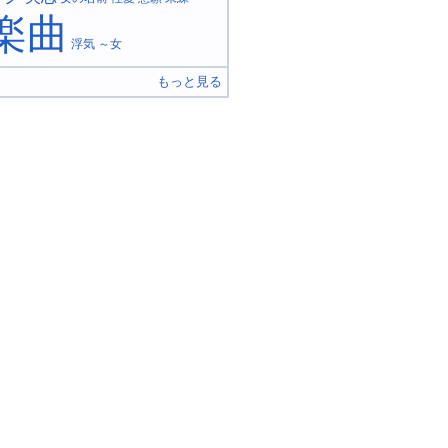
楽曲
浮気
～女
もっと見る