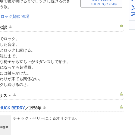
場で夜が明けるまでロックし続けるのさ
STONES／1964年
う歌。
:
ロック賛歌
酒場
ぶ訳
でロック。
した音楽。
とロックし続ける。
沈むまで。
な椅子から立ち上がりダンスして拍手。
時になっても超満員。
には鍵をかけた。
わりが来ても関係ない。
クし続けるのさ。
リスト
HUCK BERRY
／1958年
チャック・ベリーによるオリジナル。