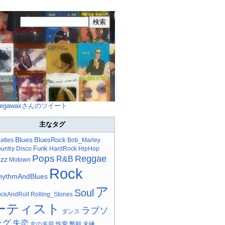
egawaxさんのツイート
主なタグ
Blues
BluesRock
atles
Bob_Marley
Funk
untry
Disco
HardRock
HipHop
Pops
Reggae
R&B
azz
Motown
Rock
hythmAndBlues
ア
Soul
ckAndRoll
Rolling_Stones
ーティスト
ラブソ
ダンス
ング
失恋
女の名前
性愛
懇願
未練