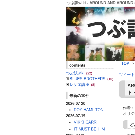
つぶ訳wiki - AROUND AND AROU
TOP
contents
つぶ訳wiki
(22)
ツイート
BLUES BROTHERS
(10)
レゲエ講座
AR
(8)
ド
最新の10件
2026-07-20
作者：
ROY HAMILTON
オリジ
2026-07-19
VIKKI CARR
ど
IT MUST BE HIM