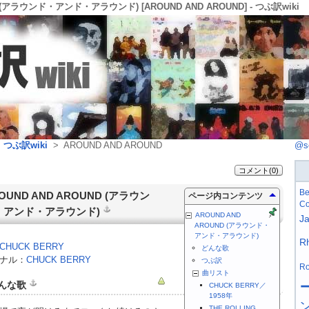
ND (アラウンド・アンド・アラウンド) [AROUND AND AROUND] - つぶ訳wiki
>
つぶ訳wiki
> AROUND AND AROUND
@s
コメント(0)
Be
OUND AND AROUND
(
アラウン
ページ内コンテンツ
Co
・アンド・アラウンド
)
AROUND AND
J
AROUND (アラウンド・
アンド・アラウンド)
R
CHUCK BERRY
どんな歌
ナル：
CHUCK BERRY
つぶ訳
Ro
曲リスト
んな歌
CHUCK BERRY／
1958年
THE ROLLING