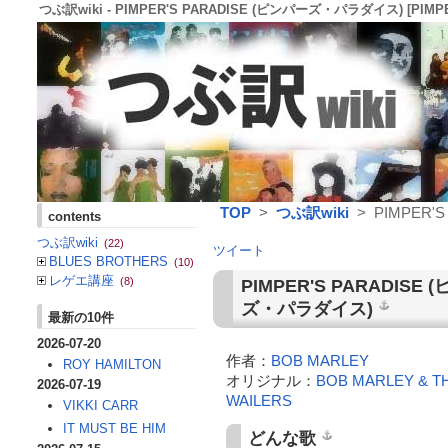
つぶ訳wiki - PIMPER'S PARADISE (ピンパーズ・パラダイス) [PIMPER
TOP
>
つぶ訳wiki
> PIMPER'S
contents
つぶ訳wiki
(22)
ツイート
BLUES BROTHERS
(10)
レゲエ講座
(8)
PIMPER'S PARADISE
(
ズ・パラダイス
)
最新の10件
2026-07-20
作者：
BOB MARLEY
ROY HAMILTON
オリジナル：
BOB MARLEY & T
2026-07-19
WAILERS
VIKKI CARR
IT MUST BE HIM
どんな歌