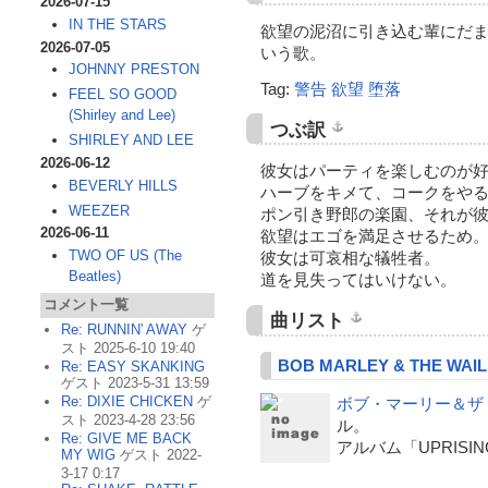
2026-07-15
IN THE STARS
欲望の泥沼に引き込む輩にだ
2026-07-05
いう歌。
JOHNNY PRESTON
Tag:
警告
欲望
堕落
FEEL SO GOOD
(Shirley and Lee)
つぶ訳
SHIRLEY AND LEE
2026-06-12
彼女はパーティを楽しむのが
BEVERLY HILLS
ハーブをキメて、コークをや
WEEZER
ポン引き野郎の楽園、それが
2026-06-11
欲望はエゴを満足させるため
TWO OF US (The
彼女は可哀相な犠牲者。
Beatles)
道を見失ってはいけない。
コメント一覧
曲リスト
Re: RUNNIN' AWAY
ゲ
スト 2025-6-10 19:40
BOB MARLEY & THE WAI
Re: EASY SKANKING
ゲスト 2023-5-31 13:59
Re: DIXIE CHICKEN
ゲ
ボブ・マーリー＆ザ
スト 2023-4-28 23:56
ル。
Re: GIVE ME BACK
アルバム「UPRISI
MY WIG
ゲスト 2022-
3-17 0:17