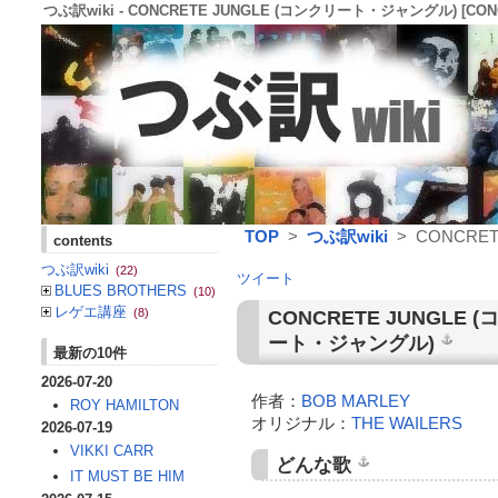
つぶ訳wiki - CONCRETE JUNGLE (コンクリート・ジャングル) [CONCR
TOP
>
つぶ訳wiki
> CONCRET
contents
つぶ訳wiki
(22)
ツイート
BLUES BROTHERS
(10)
レゲエ講座
(8)
CONCRETE JUNGLE
(
ート・ジャングル
)
最新の10件
2026-07-20
作者：
BOB MARLEY
ROY HAMILTON
オリジナル：
THE WAILERS
2026-07-19
VIKKI CARR
どんな歌
IT MUST BE HIM