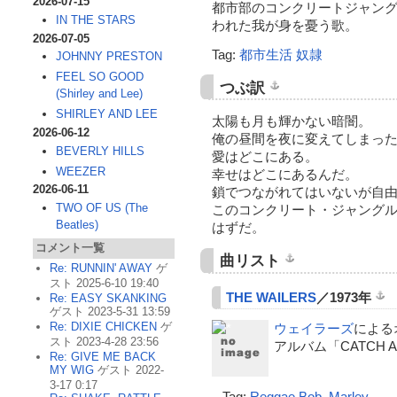
2026-07-15
都市部のコンクリートジャン
IN THE STARS
われた我が身を憂う歌。
2026-07-05
Tag:
都市生活
奴隷
JOHNNY PRESTON
FEEL SO GOOD
つぶ訳
(Shirley and Lee)
SHIRLEY AND LEE
太陽も月も輝かない暗闇。
2026-06-12
俺の昼間を夜に変えてしまっ
BEVERLY HILLS
愛はどこにある。
WEEZER
幸せはどこにあるんだ。
2026-06-11
鎖でつながれてはいないが自
TWO OF US (The
このコンクリート・ジャング
Beatles)
はずだ。
コメント一覧
曲リスト
Re: RUNNIN' AWAY
ゲ
スト 2025-6-10 19:40
THE WAILERS
／1973年
Re: EASY SKANKING
ゲスト 2023-5-31 13:59
Re: DIXIE CHICKEN
ゲ
ウェイラーズ
による
スト 2023-4-28 23:56
アルバム「CATCH A
Re: GIVE ME BACK
MY WIG
ゲスト 2022-
3-17 0:17
Tag:
Reggae
Bob_Marley