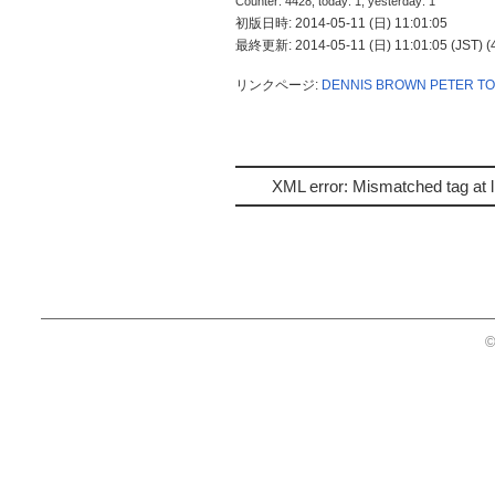
Counter: 4428, today: 1, yesterday: 1
初版日時: 2014-05-11 (日) 11:01:05
最終更新: 2014-05-11 (日) 11:01:05 (JST) (
リンクページ:
DENNIS BROWN
PETER T
XML error: Mismatched tag at l
©