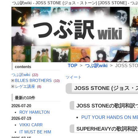
つぶ訳wiki - JOSS STONE (ジョス・ストーン) [JOSS STONE] - つぶ
TOP
>
つぶ訳wiki
> JOSS ST
contents
つぶ訳wiki
(22)
ツイート
BLUES BROTHERS
(10)
レゲエ講座
(8)
JOSS STONE
(
ジョス・
最新の10件
JOSS STONEの歌詞
2026-07-20
ROY HAMILTON
PUT YOUR HANDS ON M
2026-07-19
VIKKI CARR
SUPERHEAVYの歌詞
IT MUST BE HIM