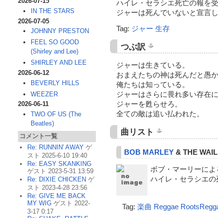
2026-07-15
ハイレ・セラシエ死亡の報を
IN THE STARS
ジャーは死んでいないと宣言
2026-07-05
Tag:
ジャー
生存
JOHNNY PRESTON
FEEL SO GOOD
つぶ訳
(Shirley and Lee)
SHIRLEY AND LEE
ジャーは生きている。
2026-06-12
おまえたちの神は死んだと愚
BEVERLY HILLS
俺たちは知っている。
ジャーはさらに畏れ多い存在
WEEZER
ジャーを甦らせろ。
2026-06-11
全ての敵は追い払われた。
TWO OF US (The
Beatles)
曲リスト
コメント一覧
Re: RUNNIN' AWAY
ゲ
BOB MARLEY
& THE WAI
スト 2025-6-10 19:40
Re: EASY SKANKING
ボブ・マーリーによ
ゲスト 2023-5-31 13:59
ハイレ・セラシエの
Re: DIXIE CHICKEN
ゲ
スト 2023-4-28 23:56
Re: GIVE ME BACK
MY WIG
ゲスト 2022-
Tag:
楽曲
Reggae
RootsRegg
3-17 0:17