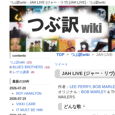
つぶ訳wiki - JAH LIVE (ジャー・リヴ) [JAH LIVE] - つぶ訳wiki
TOP
>
つぶ訳wiki
> JAH LIVE
contents
つぶ訳wiki
(22)
ツイート
BLUES BROTHERS
(10)
レゲエ講座
(8)
JAH LIVE
(
ジャー・リヴ
最新の10件
作者：
LEE PERRY
,
BOB MARL
2026-07-20
オリジナル：
BOB MARLEY
& T
ROY HAMILTON
WAILERS
2026-07-19
VIKKI CARR
どんな歌
IT MUST BE HIM