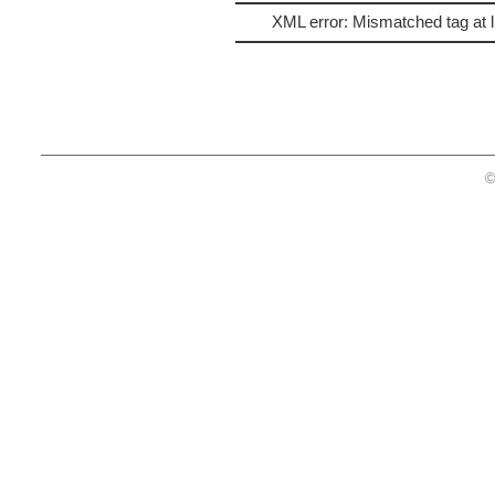
XML error: Mismatched tag at l
©