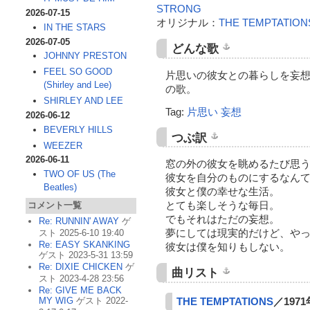
STRONG
2026-07-15
オリジナル：
THE TEMPTATION
IN THE STARS
2026-07-05
どんな歌
JOHNNY PRESTON
FEEL SO GOOD
片思いの彼女との暮らしを妄
(Shirley and Lee)
の歌。
SHIRLEY AND LEE
Tag:
片思い
妄想
2026-06-12
BEVERLY HILLS
つぶ訳
WEEZER
2026-06-11
窓の外の彼女を眺めるたび思
TWO OF US (The
彼女を自分のものにするなん
Beatles)
彼女と僕の幸せな生活。
とても楽しそうな毎日。
コメント一覧
でもそれはただの妄想。
Re: RUNNIN' AWAY
ゲ
夢にしては現実的だけど、や
スト 2025-6-10 19:40
Re: EASY SKANKING
彼女は僕を知りもしない。
ゲスト 2023-5-31 13:59
Re: DIXIE CHICKEN
ゲ
曲リスト
スト 2023-4-28 23:56
Re: GIVE ME BACK
MY WIG
ゲスト 2022-
THE TEMPTATIONS
／197