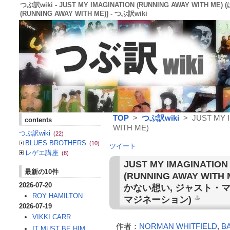
つぶ訳wiki - JUST MY IMAGINATION (RUNNING AWAY WIT
(RUNNING AWAY WITH ME)] - つぶ訳wiki
TOP
>
つぶ訳wiki
> JUST MY 
contents
WITH ME)
つぶ訳wiki
(22)
BLUES BROTHERS
(10)
ツイート
レゲエ講座
(8)
JUST MY IMAGINATION
最新の10件
(RUNNING AWAY WITH 
2026-07-20
かない想い,
ジャスト・
ROY HAMILTON
マジネーション
)
2026-07-19
VIKKI CARR
作者：
NORMAN WHITFIELD
,
B
IT MUST BE HIM