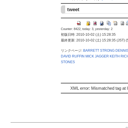
tweet
Counter: 8422, today: 3, yesterday: 2
初版日時: 2010-10-02 (土) 15:28:35
最終更新: 2010-10-02 (土) 15:28:35 (JST) (
リンクページ:
BARRETT STRONG
DENNI
DAVID RUFFIN
MICK JAGGER
KEITH RI
STONES
XML error: Mismatched tag at l