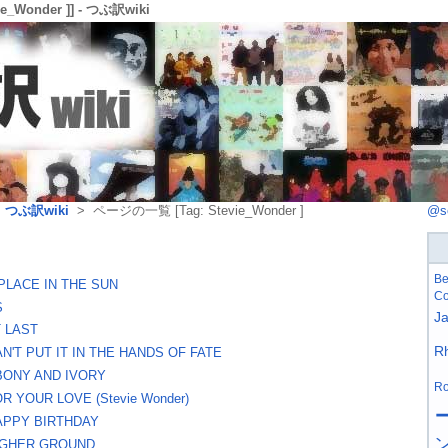
_Wonder ]] - つぶ訳wiki
>
つぶ訳wiki
> ページの一覧 [Tag: Stevie_Wonder ]
@s
Be
 PLACE IN THE SUN
Co
S
J
T LAST
R
N'T PUT IT IN THE HANDS OF FATE
BONY AND IVORY
Ro
R YOUR LOVE (Stevie Wonder)
APPY BIRTHDAY
IGHER GROUND