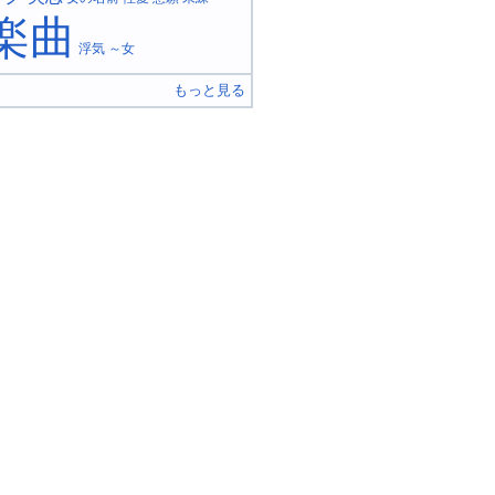
楽曲
浮気
～女
もっと見る