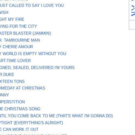
JUST CALLED TO SAY I LOVE YOU
WISH
IGHT MY FIRE
VING FOR THE CITY
ASTER BLASTER (JAMMIN')
R. TAMBOURINE MAN
Y CHERIE AMOUR
Y WORLD IS EMPTY WITHOUT YOU
ART-TIME LOVER
IGNED, SEALED, DELIVERED I'M YOURS
IR DUKE
IXTEEN TONS
OMEDAY AT CHRISTMAS
UNNY
UPERSTITION
HE CHRISTMAS SONG
NTIL YOU COME BACK TO ME (THAT'S WHAT I'M GONNA DO)
PTIGHT (EVERYTHING'S ALRIGHT)
E CAN WORK IT OUT