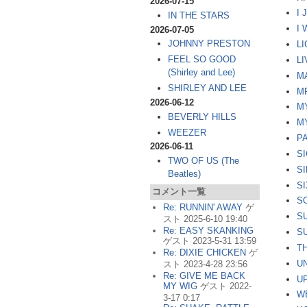
2026-07-15
I 
IN THE STARS
I 
2026-07-05
JOHNNY PRESTON
L
FEEL SO GOOD
LI
(Shirley and Lee)
M
SHIRLEY AND LEE
M
2026-06-12
M
BEVERLY HILLS
M
WEEZER
P
2026-06-11
S
TWO OF US (The
S
Beatles)
S
コメント一覧
S
Re: RUNNIN' AWAY
ゲ
S
スト 2025-6-10 19:40
Re: EASY SKANKING
S
ゲスト 2023-5-31 13:59
T
Re: DIXIE CHICKEN
ゲ
U
スト 2023-4-28 23:56
Re: GIVE ME BACK
U
MY WIG
ゲスト 2022-
W
3-17 0:17