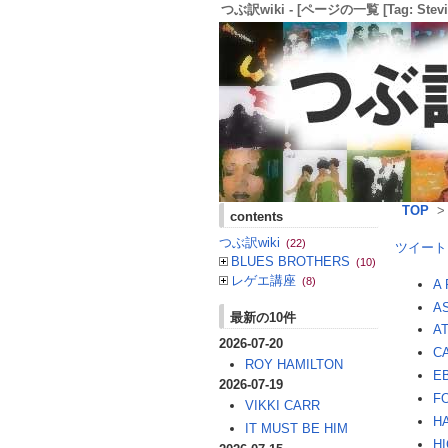
つぶ訳wiki - [ページの一覧 [Tag: Stevie
TOP
contents
つぶ訳wiki
(22)
ツイート
BLUES BROTHERS
(10)
レゲエ講座
(8)
A
A
最新の10件
A
2026-07-20
CA
ROY HAMILTON
E
2026-07-19
FO
VIKKI CARR
H
IT MUST BE HIM
H