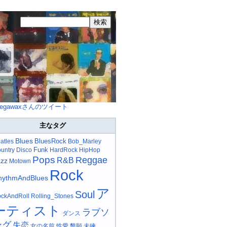
egawaxさんのツイート
主なタグ
Blues
BluesRock
atles
Bob_Marley
Funk
untry
Disco
HardRock
HipHop
Pops
Reggae
R&B
azz
Motown
Rock
hythmAndBlues
ア
Soul
ckAndRoll
Rolling_Stones
ーティスト
ラブソ
ダンス
ング
失恋
女の名前
性愛
懇願
未練