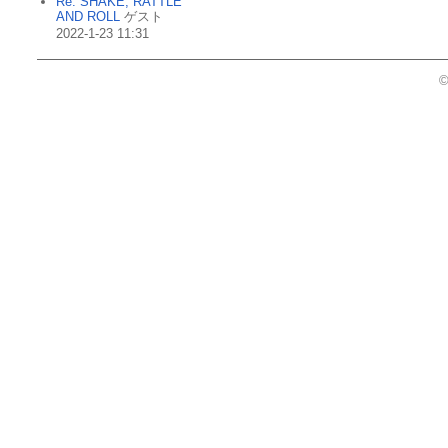
Re: SHAKE, RATTLE
AND ROLL
ゲスト
2022-1-23 11:31
©