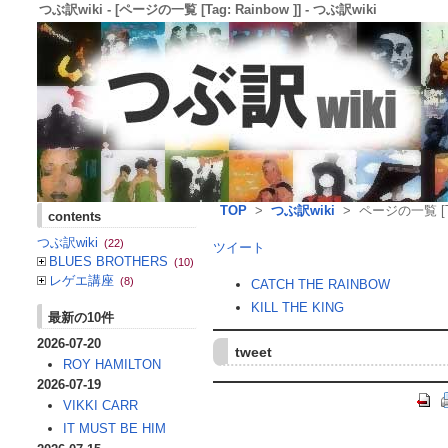
つぶ訳wiki - [ページの一覧 [Tag: Rainbow ]] - つぶ訳wiki
TOP
>
つぶ訳wiki
> ページの一覧 [Tag
contents
つぶ訳wiki
(22)
ツイート
BLUES BROTHERS
(10)
レゲエ講座
(8)
CATCH THE RAINBOW
KILL THE KING
最新の10件
2026-07-20
tweet
ROY HAMILTON
2026-07-19
VIKKI CARR
IT MUST BE HIM