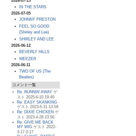
2026-07-15
IN THE STARS
2026-07-05
JOHNNY PRESTON
FEEL SO GOOD
(Shirley and Lee)
SHIRLEY AND LEE
2026-06-12
BEVERLY HILLS
WEEZER
2026-06-11
TWO OF US (The
Beatles)
コメント一覧
Re: RUNNIN' AWAY
ゲ
スト 2025-6-10 19:40
Re: EASY SKANKING
ゲスト 2023-5-31 13:59
Re: DIXIE CHICKEN
ゲ
スト 2023-4-28 23:56
Re: GIVE ME BACK
MY WIG
ゲスト 2022-
3-17 0:17