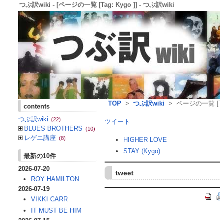
つぶ訳wiki - [ページの一覧 [Tag: Kygo ]] - つぶ訳wiki
TOP
>
つぶ訳wiki
> ページの一覧 [Tag
contents
つぶ訳wiki
(22)
ツイート
BLUES BROTHERS
(10)
レゲエ講座
(8)
HIGHER LOVE
STAY (Kygo)
最新の10件
2026-07-20
tweet
ROY HAMILTON
2026-07-19
VIKKI CARR
IT MUST BE HIM