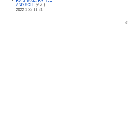
Re: SHAKE, RATTLE
AND ROLL
ゲスト
2022-1-23 11:31
©