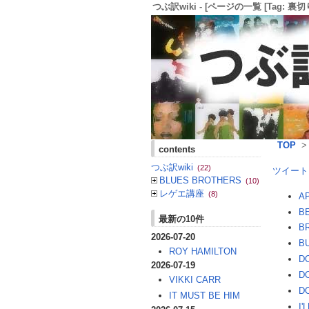
つぶ訳wiki - [ページの一覧 [Tag: 裏切り 
TOP
contents
つぶ訳wiki
(22)
ツイート
BLUES BROTHERS
(10)
レゲエ講座
(8)
A
B
最新の10件
B
2026-07-20
B
ROY HAMILTON
D
2026-07-19
D
VIKKI CARR
D
IT MUST BE HIM
I'