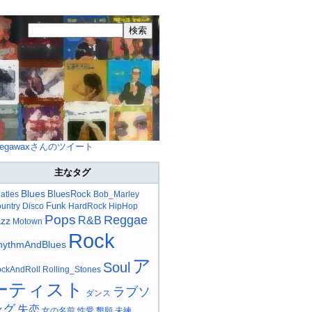
egawaxさんのツイート
主なタグ
Blues
BluesRock
atles
Bob_Marley
Funk
untry
Disco
HardRock
HipHop
Pops
Reggae
R&B
azz
Motown
Rock
hythmAndBlues
ア
Soul
ckAndRoll
Rolling_Stones
ーティスト
ラブソ
ダンス
ング
失恋
女の名前
性愛
懇願
未練