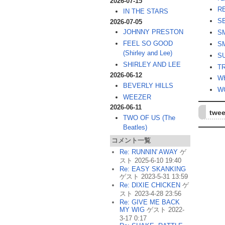
2026-07-15
R
IN THE STARS
S
2026-07-05
JOHNNY PRESTON
SM
FEEL SO GOOD
S
(Shirley and Lee)
SU
SHIRLEY AND LEE
T
2026-06-12
W
BEVERLY HILLS
W
WEEZER
2026-06-11
twee
TWO OF US (The
Beatles)
コメント一覧
Re: RUNNIN' AWAY
ゲ
スト 2025-6-10 19:40
Re: EASY SKANKING
ゲスト 2023-5-31 13:59
Re: DIXIE CHICKEN
ゲ
スト 2023-4-28 23:56
Re: GIVE ME BACK
MY WIG
ゲスト 2022-
3-17 0:17