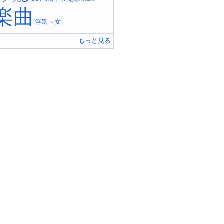
楽曲
浮気
～女
もっと見る