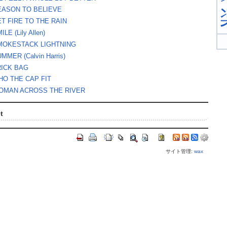
EASON TO BELIEVE
ET FIRE TO THE RAIN
ILE (Lily Allen)
MOKESTACK LIGHTNING
MMER (Calvin Harris)
RICK BAG
HO THE CAP FIT
OMAN ACROSS THE RIVER
t
サイト管理:
wax