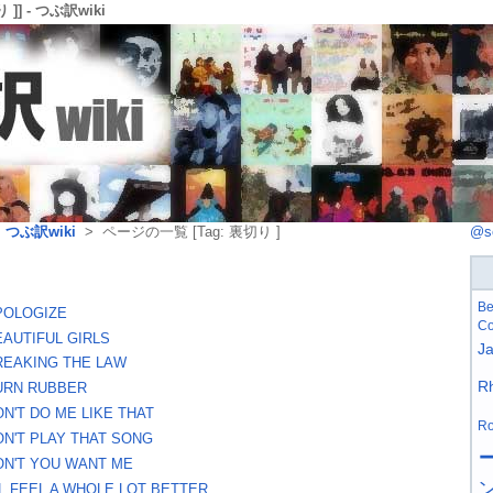
]] - つぶ訳wiki
>
つぶ訳wiki
> ページの一覧 [Tag: 裏切り ]
@s
Be
POLOGIZE
Co
EAUTIFUL GIRLS
J
REAKING THE LAW
R
URN RUBBER
ON'T DO ME LIKE THAT
Ro
ON'T PLAY THAT SONG
ON'T YOU WANT ME
LL FEEL A WHOLE LOT BETTER