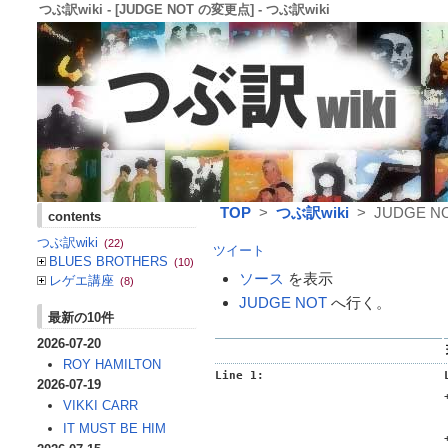
つぶ訳wiki - [JUDGE NOT の変更点] - つぶ訳wiki
TOP
>
つぶ訳wiki
> JUDGE 
contents
つぶ訳wiki
(22)
ツイート
BLUES BROTHERS
(10)
ソース
を表示
レゲエ講座
(8)
JUDGE NOT
へ行く。
最新の10件
2026-07-20
ROY HAMILTON
Line 1:
2026-07-19
VIKKI CARR
IT MUST BE HIM