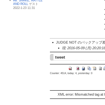
Re: SHAKE, RATTLE
AND ROLL
ゲスト
2022-1-23 11:31
JUDGE NOT のバックアップ差分(N
現: 2016-05-09 (月) 20:20:1
tweet
Counter: 4514, today: 4, yesterday: 0
XML error: Mismatched tag at l