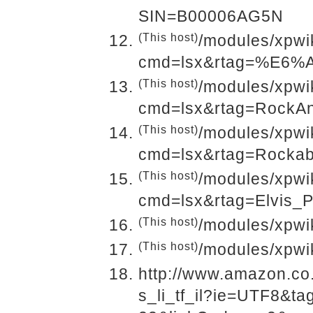
SIN=B00006AG5N
(This host)
/modules/xpwi
cmd=lsx&rtag=%E6
(This host)
/modules/xpwi
cmd=lsx&rtag=RockAn
(This host)
/modules/xpwi
cmd=lsx&rtag=Rockabi
(This host)
/modules/xpwi
cmd=lsx&rtag=Elvis_P
(This host)
/modules/xpwi
(This host)
/modules/xpwi
http://www.amazon.co
s_li_tf_il?ie=UTF8&t