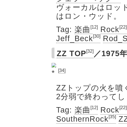
ヴォーカルはロッ
はロン・ウッド。
[12]
[22]
Tag:
楽曲
Rock
[30]
Jeff_Beck
Rod_S
[32]
ZZ TOP
／1975
[34]
ZZトップの火を噴
2分弱で終わって
[12]
[22]
Tag:
楽曲
Rock
[35]
SouthernRock
Z