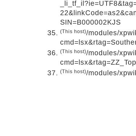
_li_tf_il?ie=UTF8&ta
22&linkCode=as2&cam
SIN=B000002KJS
(This host)
/modules/xpwi
cmd=lsx&rtag=Southe
(This host)
/modules/xpwi
cmd=lsx&rtag=ZZ_To
(This host)
/modules/xpwi