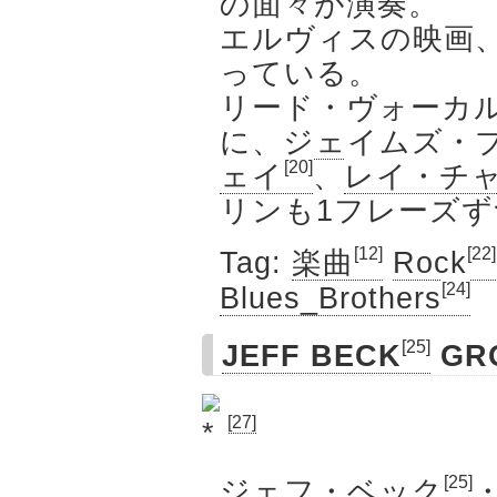
の面々が演奏。
エルヴィスの映画
っている。
リード・ヴォーカ
に、
ジェイムズ・
[20]
ェイ
、
レイ・チ
リンも1フレーズ
[12]
[22]
Tag:
楽曲
Rock
[24]
Blues_Brothers
[25]
JEFF BECK
GR
[27]
[25]
ジェフ・ベック