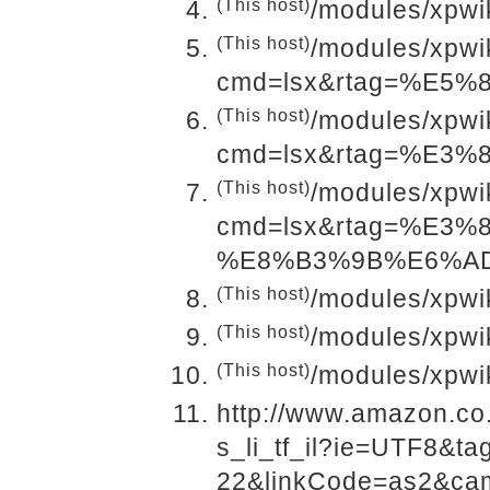
(This host)
/modules/xpwi
(This host)
/modules/xpwi
cmd=lsx&rtag=%E5
(This host)
/modules/xpwi
cmd=lsx&rtag=%E3
(This host)
/modules/xpwi
cmd=lsx&rtag=%E3
%E8%B3%9B%E6%A
(This host)
/modules/xpwi
(This host)
/modules/xpwi
(This host)
/modules/xpwi
http://www.amazon.co
s_li_tf_il?ie=UTF8&t
22&linkCode=as2&cam