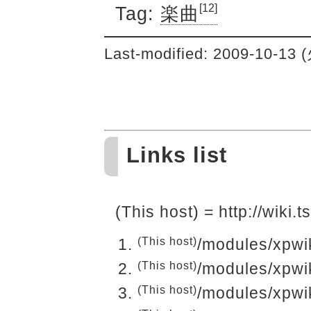
[12]
Tag:
楽曲
Last-modified: 2009-10-13 
Links list
(This host) = http://wiki
(This host)
/modules/xpwi
(This host)
/modules/xpwi
(This host)
/modules/xpwi