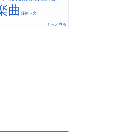
楽曲
浮気
～女
もっと見る