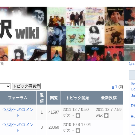
一覧
@s
Be
«
1
(2)
Co
返
J
フォーラム
閲覧
トピック開始
最新投稿
信
R
つぶ訳へのコメン
2011-12-7 0:50
2011-12-7 7:59
1
41597
ト
ゲスト
wax
Ro
つぶ訳へのコメン
2010-10-8 17:04
0
28060
ト
ゲスト