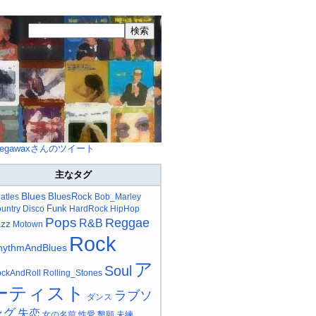
egawaxさんのツイート
主なタグ
Blues
BluesRock
atles
Bob_Marley
Funk
untry
Disco
HardRock
HipHop
Pops
Reggae
R&B
azz
Motown
Rock
hythmAndBlues
ア
Soul
ckAndRoll
Rolling_Stones
ーティスト
ラブソ
ダンス
ング
失恋
女の名前
性愛
懇願
未練