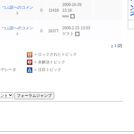
2009-10-29
つぶ訳へのコメン
0
11418
13:16
ト
wax
つぶ訳へのコメン
2009-2-23 13:03
0
16377
ト
ゲスト
«
1
(2)
= ロックされたトピック
= 未解決トピック
モデレータ
= 注目トピック